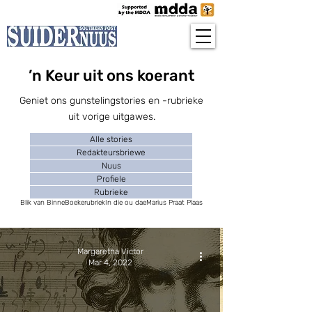
’n Keur uit ons koerant
Geniet ons gunstelingstories en -rubrieke
uit vorige uitgawes.
Alle stories
Redakteursbriewe
Nuus
Profiele
Rubrieke
Blik van Binne
Boekerubriek
In die ou dae
Marius Praat Plaas
Margaretha Victor
Mar 4, 2022