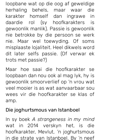
loopbane wat op die oog af geweldige 
herhaling behels, maar waar die 
karakter homself dan ingrawe in 
daardie rol (sy hoofkarakters is 
gewoonlik manlik). Passie is gewoonlik 
nie betrokke by die persoon se werk 
nie. Maar wel toewyding. Of soms 
misplaaste lojaliteit. Heel dikwels word 
dit later selfs passie. (Of verwar ek 
trots met passie?)
Maar hoe saai die hoofkarakter se 
loopbaan dan nou ook al mag lyk, hy is 
gewoonlik smoorverlief op 'n vrou wat 
veel mooier is as wat aanvaarbaar sou 
wees vir die hoofkarakter se klas of 
amp.
Die joghurtsmous van Istanboel
In sy boek 
A strangeness in my mind 
wat in 2014 verskyn het, is die 
hoofkarakter, Mevlut, ’n joghurtsmous 
in die strate van Istanboel. By ’n neef 