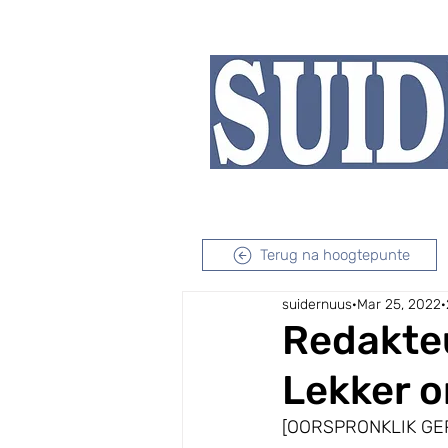
Tuisblad
Koerant
Terug na hoogtepunte
suidernuus
Mar 25, 2022
Redakteu
Lekker o
[OORSPRONKLIK GE