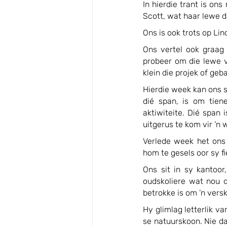
In hierdie trant is on
Scott, wat haar lewe 
Ons is ook trots op Li
Ons vertel ook graag
probeer om die lewe vi
klein die projek of geba
Hierdie week kan ons s
dié span, is om tien
aktiwiteite. Dié span 
uitgerus te kom vir ’n 
Verlede week het ons 
hom te gesels oor sy fi
Ons sit in sy kantoor
oudskoliere wat nou d
betrokke is om ’n vers
Hy glimlag letterlik va
se natuurskoon. Nie da