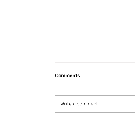
Comments
Write a comment...
Redakteursbrief – 29 April
2022: Van afstand en