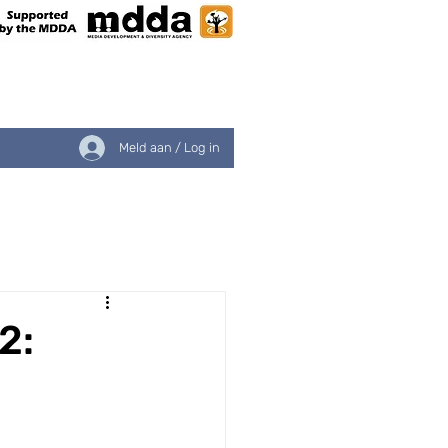
Meld aan / Log in
e & Kostes
Kontak Ons
2: