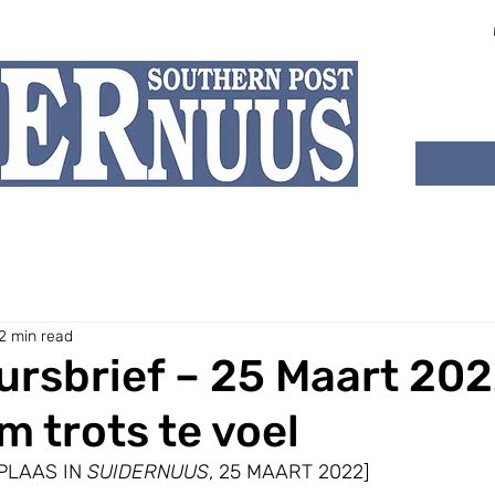
Hoogtepunte
Meer oor ons
Intekenplann
2 min read
rsbrief – 25 Maart 202
m trots te voel
PLAAS IN 
SUIDERNUUS
, 25 MAART 2022]