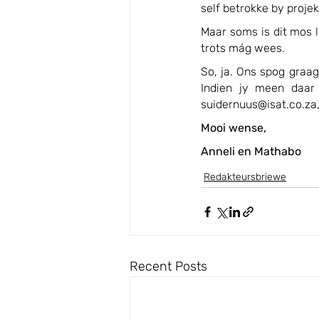
self betrokke by proj
Maar soms is dit mos l
trots mág wees.
So, ja. Ons spog graa
Indien jy meen daar 
suidernuus@isat.co.za,
Mooi wense,
Anneli en Mathabo
Redakteursbriewe
Recent Posts