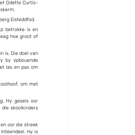
met Odette Curtis-
eskerm.
berg Eisteddfod.
 betrokke is en 
eag hoe groot of 
 is. Die doel van 
ry by opbouende 
et las en pas om 
koolhoof, om met 
g. Hy gesels oor 
die skoolkinders 
en oor die streek 
Inteendeel. Hy is 