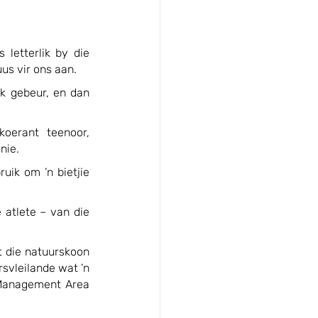
letterlik by die 
us vir ons aan.
k gebeur, en dan 
oerant teenoor, 
nie.
ik om ’n bietjie 
atlete – van die 
 die natuurskoon 
svleilande wat ’n 
Management Area 