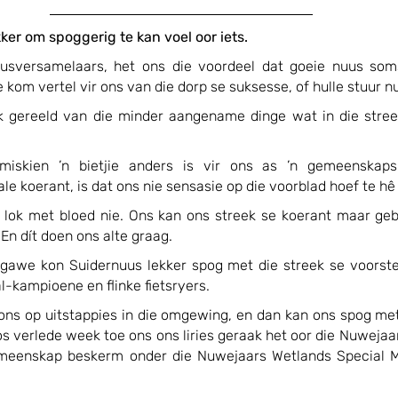
ker om spoggerig te kan voel oor iets. 
sversamelaars, het ons die voordeel dat goeie nuus soms 
 kom vertel vir ons van die dorp se suksesse, of hulle stuur nu
k gereeld van die minder aangename dinge wat in die stree
iskien ’n bietjie anders is vir ons as ’n gemeenskapsk
le koerant, is dat ons nie sensasie op die voorblad hoef te hê 
 lok met bloed nie. Ons kan ons streek se koerant maar gebru
En dít doen ons alte graag.
tgawe kon Suidernuus lekker spog met die streek se voorste 
al-kampioene en flinke fietsryers.
s op uitstappies in die omgewing, en dan kan ons spog met
s verlede week toe ons ons liries geraak het oor die Nuwejaar
emeenskap beskerm onder die Nuwejaars Wetlands Special 