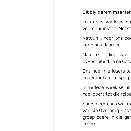
Dit bly darem maar lek
En in ons werk as nuu
voordeur instap. Mense
Natuurlik hoor ons oo
berig ons daaroor.
Maar een ding wat m
byvoorbeeld, ’n nasiona
Ons hoef nie lesers te
onder mekaar te spog. 
In verlede week se ui
naellopers tot die rolb
Soms neem ons werk on
van die Overberg – soo
groep boere in die g
projek.