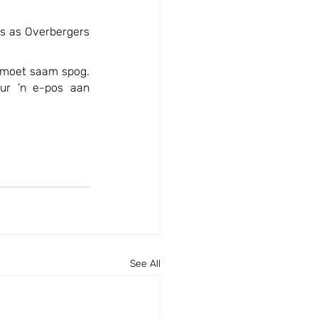
ns as Overbergers 
 moet saam spog. 
ur ’n e-pos aan 
See All