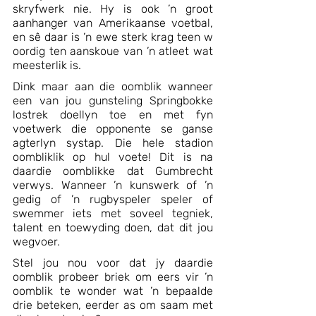
skryfwerk nie. Hy is ook ’n groot 
aanhanger van Amerikaanse voetbal, 
en sê daar is ’n ewe sterk krag teen w 
oordig ten aanskoue van ’n atleet wat 
meesterlik is.
Dink maar aan die oomblik wanneer 
een van jou gunsteling Springbokke 
lostrek doellyn toe en met fyn 
voetwerk die opponente se ganse 
agterlyn systap. Die hele stadion 
oombliklik op hul voete! Dit is na 
daardie oomblikke dat Gumbrecht 
verwys. Wanneer ’n kunswerk of ’n 
gedig of ’n rugbyspeler speler of 
swemmer iets met soveel tegniek, 
talent en toewyding doen, dat dit jou 
wegvoer.
Stel jou nou voor dat jy daardie 
oomblik probeer briek om eers vir ’n 
oomblik te wonder wat ’n bepaalde 
drie beteken, eerder as om saam met 