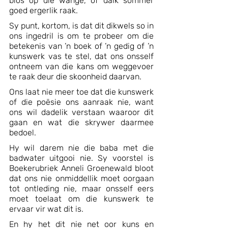
blos op die wange, of dalk sommer 
goed ergerlik raak.
Sy punt, kortom, is dat dit dikwels so in 
ons ingedril is om te probeer om die 
betekenis van ’n boek of ’n gedig of ’n 
kunswerk vas te stel, dat ons onsself 
ontneem van die kans om weggevoer 
te raak deur die skoonheid daarvan. 
Ons laat nie meer toe dat die kunswerk 
of die poësie ons aanraak nie, want 
ons wil dadelik verstaan waaroor dit 
gaan en wat die skrywer daarmee 
bedoel.
Hy wil darem nie die baba met die 
badwater uitgooi nie. Sy voorstel is 
Boekerubriek Anneli Groenewald bloot 
dat ons nie onmiddellik moet oorgaan 
tot ontleding nie, maar onsself eers 
moet toelaat om die kunswerk te 
ervaar vir wat dit is.
En hy het dit nie net oor kuns en 