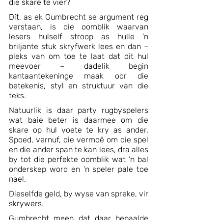
die skare te vier?
Dít, as ek Gumbrecht se argument reg 
verstaan, is die oomblik waarvan 
lesers hulself stroop as hulle ’n 
briljante stuk skryfwerk lees en dan – 
pleks van om toe te laat dat dit hul 
meevoer – dadelik begin 
kantaantekeninge maak oor die 
betekenis, styl en struktuur van die 
teks. 
Natuurlik is daar party rugbyspelers 
wat baie beter is daarmee om die 
skare op hul voete te kry as ander. 
Spoed, vernuf, die vermoë om die spel 
en die ander span te kan lees, dra alles 
by tot die perfekte oomblik wat ’n bal 
onderskep word en ’n speler pale toe 
nael. 
Dieselfde geld, by wyse van spreke, vir 
skrywers.
Gumbrecht meen dat daar bepaalde 