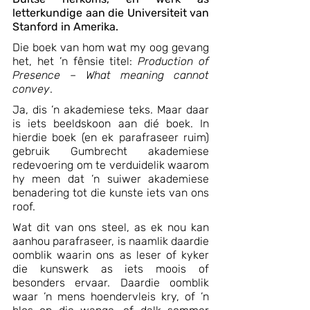
letterkundige aan die Universiteit van 
Stanford in Amerika.
Die boek van hom wat my oog gevang 
het, het ’n fênsie titel: 
Production of 
Presence – What meaning cannot 
convey
. 
Ja, dis ’n akademiese teks. Maar daar 
is iets beeldskoon aan dié boek. In 
hierdie boek (en ek parafraseer ruim) 
gebruik Gumbrecht akademiese 
redevoering om te verduidelik waarom 
hy meen dat ’n suiwer akademiese 
benadering tot die kunste iets van ons 
roof.
Wat dit van ons steel, as ek nou kan 
aanhou parafraseer, is naamlik daardie 
oomblik waarin ons as leser of kyker 
die kunswerk as iets moois of 
besonders ervaar. Daardie oomblik 
waar ’n mens hoendervleis kry, of ’n 