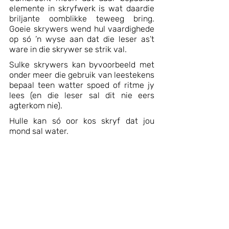
elemente in skryfwerk is wat daardie 
briljante oomblikke teweeg bring. 
Goeie skrywers wend hul vaardighede 
op só ’n wyse aan dat die leser as’t 
ware in die skrywer se strik val.
Sulke skrywers kan byvoorbeeld met 
onder meer die gebruik van leestekens 
bepaal teen watter spoed of ritme jy 
lees (en die leser sal dit nie eers 
agterkom nie).
Hulle kan só oor kos skryf dat jou 
mond sal water.
Die leser het dalk die ambisie om ’n 
teks te lees sodat hulle dit kan ontleed. 
Maar voordat jy jou kom kry, is jy 
geheel en al meegesleur deur die teks 
– dis daardie oomblikke wanneer 
Breyton Paulse afsit doellyn toe.
Jy vergeet dat jy lees vir tegniek, en 
vir styl en struktuur. Jy staan ín die 